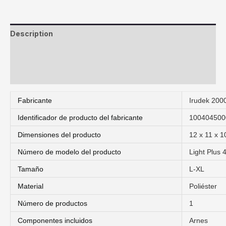
Description
Reviews (0)
Más productos
Fabricante
‎Irudek 200
Identificador de producto del fabricante
‎10040450
Dimensiones del producto
‎12 x 11 x 
Número de modelo del producto
‎Light Plus 
Tamaño
‎L-XL
Material
‎Poliéster
Número de productos
‎1
Componentes incluidos
‎Arnes