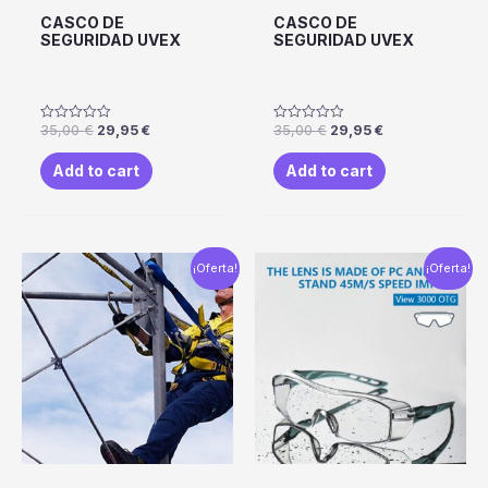
CASCO DE
CASCO DE
SEGURIDAD UVEX
SEGURIDAD UVEX
35,00
€
29,95
€
35,00
€
29,95
€
Rated
Rated
0
0
out
out
Add to cart
Add to cart
of
of
5
5
¡Oferta!
¡Oferta!