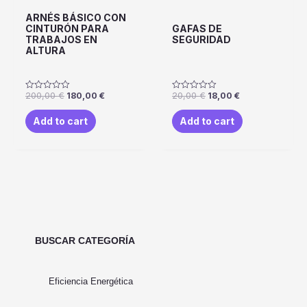
ARNÉS BÁSICO CON
CINTURÓN PARA
GAFAS DE
TRABAJOS EN
SEGURIDAD
ALTURA
200,00
€
180,00
€
20,00
€
18,00
€
Rated
Rated
0
0
out
out
Add to cart
Add to cart
of
of
5
5
BUSCAR CATEGORÍA
Eficiencia Energética