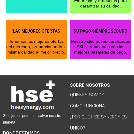
Empresas y Productos para
garantizar su calidad.
LAS MEJORES OFERTAS
SU PAGO SIEMPRE SEGURO
Tenemos las mejores ofertas
Nuestro sitio posee certificados
del mercado, proporcionando la
SSL y trabajamos con las
misma calidad al mejor precio.
mejores pasarelas de pago.
SOBRE NOSOTROS
QUIENES SOMOS
COMO FUNCIONA
Solo juntos podemos salvar nuestro
¿POR QUÉ HSE SYNERGY ES
planeta
ÚNICO?
DONDE ESTAMOS